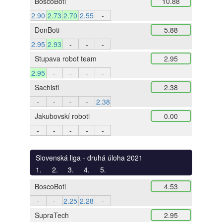
BoscoBoti
10.88
2.90
2.73
2.70
2.55
-
DonBoti
5.88
2.95
2.93
-
-
-
Stupava robot team
2.95
2.95
-
-
-
-
Šachisti
2.38
-
-
-
-
2.38
Jakubovskí roboti
0.00
-
-
-
-
-
Slovenská liga - druhá úloha 2021
1.
2.
3.
4.
5.
BoscoBoti
4.53
-
-
2.25
2.28
-
SupraTech
2.95