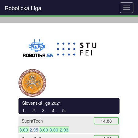
Robotická Liga
Toggl
navig
Slovenská liga 2021
1.
2.
3.
4.
5.
SupraTech
14.88
3.00
2.95
3.00
3.00
2.93