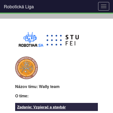
Robotická Liga
Toggl
navig
Názov tímu: Wally team
O tíme:
Zadanie: Vzpierač a stavbár