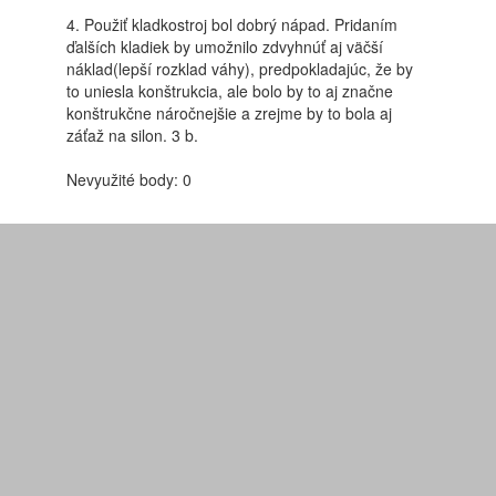
4. Použiť kladkostroj bol dobrý nápad. Pridaním
ďalších kladiek by umožnilo zdvyhnúť aj väčší
náklad(lepší rozklad váhy), predpokladajúc, že by
to uniesla konštrukcia, ale bolo by to aj značne
konštrukčne náročnejšie a zrejme by to bola aj
záťaž na silon. 3 b.
Nevyužité body: 0