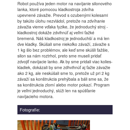
Robot používa jeden motor na navíjanie silonového
lanka, ktoré pomocou kladkostroja zdvíha
upevnené závažie. Prevod s ozubenými kolesami
by takúto úlohu nezvládol, pretože na zdvíhanie
závažia vieme vďaka fyzike, že jednoduchý stroj -
kladkostroj dokáže zdvihnúť aj veľmi ťažké
bremená. Náš kladkostroj je jednoduchší a má len
dve kladky. Skúšali sme niekoľko závaží, závažie s
1 kg šlo bez problémov, ale keď sme skúšli ťažšie,
silon sa nám roztrhol, preto sme museli pridať
zdvojiť navíjacie lanko. Ak by sme pridali viac kolies-
kladiek, dokázali by sme zdhvihnúť aj ťažie závažie
ako 2 kg, ale neskúšali sme to, pretože už pri 2 kg
závaží sa konštrukcia prehýbala a báli sme sa, že
sa konštrukcia zlomí alebo motor pokazí. Program
je veľmi jednoduchý, slúži len na spúšťanie
navíjacieho motora.
Fotografie: