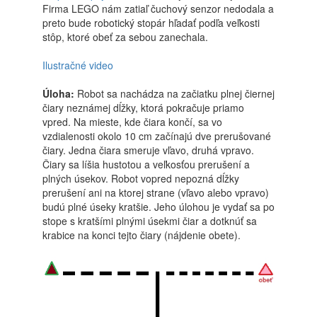
Firma LEGO nám zatiaľ čuchový senzor nedodala a
preto bude robotický stopár hľadať podľa veľkosti
stôp, ktoré obeť za sebou zanechala.
Ilustračné video
Úloha:
Robot sa nachádza na začiatku plnej čiernej
čiary neznámej dĺžky, ktorá pokračuje priamo
vpred. Na mieste, kde čiara končí, sa vo
vzdialenosti okolo 10 cm začínajú dve prerušované
čiary. Jedna čiara smeruje vľavo, druhá vpravo.
Čiary sa líšia hustotou a veľkosťou prerušení a
plných úsekov. Robot vopred nepozná dĺžky
prerušení ani na ktorej strane (vľavo alebo vpravo)
budú plné úseky kratšie. Jeho úlohou je vydať sa po
stope s kratšími plnými úsekmi čiar a dotknúť sa
krabice na konci tejto čiary (nájdenie obete).