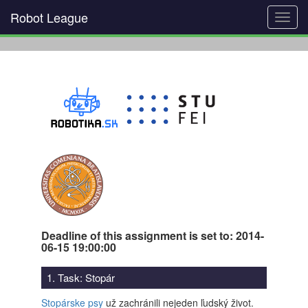
Robot League
Toggl
navig
Deadline of this assignment is set to: 2014-
06-15 19:00:00
1. Task: Stopár
Stopárske psy
už zachránili nejeden ľudský život.