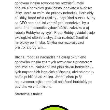
golfovom ihrisku rovnomerne roztrúsiť umelé
hnojivá a herbicídy (inak často jedovaté a škodlivé
látky, ktoré sa veľmi do prírody nehodia). Herbicídy
sú látky, ktoré ničia rastliny - napríklad burinu. Ak by
sa CEO nemohol ísť zahrať golf, nedokázal by u
bohatého mecenáša vybaviť ďalšiu zakázku a aj
robota Robbyho by vypli. Preto Robby ovládol svoje
ekologické cítenie a chystá sa roztrúsiť škodlivé
herbicídy po ihrisku. Chýba mu rozprašovací
prístroj a program...
Úloha
: robot sa nachádza na okraji okrúhleho
golfového ihriska známych rozmerov s priemerom
približne 1m. Naloženú má plnú dávku herbicídov -
tých najmenších legových súčiastok, aké nájdete (v
počte približne 30-50 ks). Jeho úlohou je čo
najrovnomernejšie roztrúsiť naložené herbicídy po
povrchu vo vnútri kruhu.
Štartovná situácia: