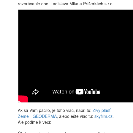
rozprávanie doc. Ladislava Mika a Príšerkách s.r.o.
Ak sa Vám páčilo, je toho viac, napr. tu:
Živý plášť
Zeme - GEODERMA
, alebo ešte viac tu:
skyfilm.cz
.
Ale poďme k veci: