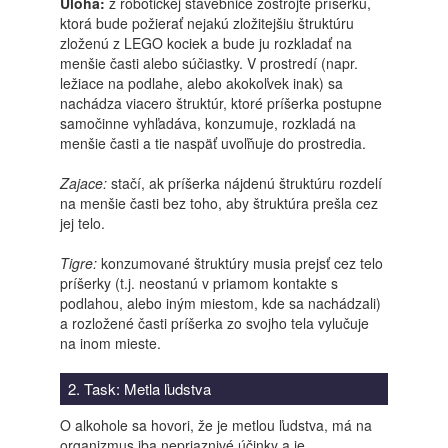
Úloha:
z robotickej stavebnice zostrojte príšerku,
ktorá bude požierať nejakú zložitejšiu štruktúru
zloženú z LEGO kociek a bude ju rozkladať na
menšie časti alebo súčiastky. V prostredí (napr.
ležiace na podlahe, alebo akokoľvek inak) sa
nachádza viacero štruktúr, ktoré príšerka postupne
samočinne vyhľadáva, konzumuje, rozkladá na
menšie časti a tie naspäť uvoľňuje do prostredia.
Zajace:
stačí, ak príšerka nájdenú štruktúru rozdelí
na menšie časti bez toho, aby štruktúra prešla cez
jej telo.
Tigre:
konzumované štruktúry musia prejsť cez telo
príšerky (t.j. neostanú v priamom kontakte s
podlahou, alebo iným miestom, kde sa nachádzali)
a rozložené časti príšerka zo svojho tela vylučuje
na inom mieste.
2. Task: Metla ľudstva
O alkohole sa hovori, že je metlou ľudstva, má na
organizmus iba nepriaznivé účinky a je