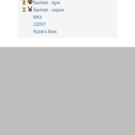
Šachisti - tigre
Šachisti - zajace
MK3
OZRIT
Rubik's Bots