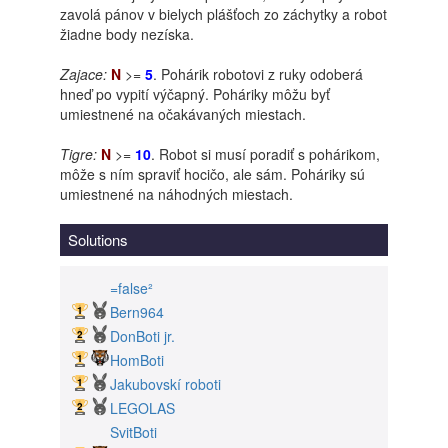
zavolá pánov v bielych plášťoch zo záchytky a robot
žiadne body nezíska.
Zajace:
N
>=
5
. Pohárik robotovi z ruky odoberá
hneď po vypití výčapný. Poháriky môžu byť
umiestnené na očakávaných miestach.
Tigre:
N
>=
10
. Robot si musí poradiť s pohárikom,
môže s ním spraviť hocičo, ale sám. Poháriky sú
umiestnené na náhodných miestach.
Solutions
=false²
Bern964
DonBoti jr.
HomBoti
Jakubovskí roboti
LEGOLAS
SvitBoti