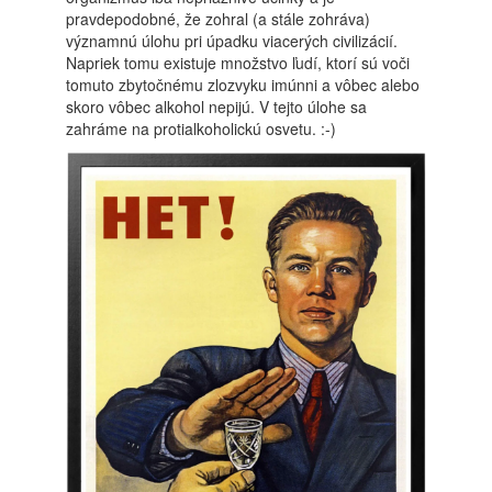
pravdepodobné, že zohral (a stále zohráva)
významnú úlohu pri úpadku viacerých civilizácií.
Napriek tomu existuje množstvo ľudí, ktorí sú voči
tomuto zbytočnému zlozvyku imúnni a vôbec alebo
skoro vôbec alkohol nepijú. V tejto úlohe sa
zahráme na protialkoholickú osvetu. :-)