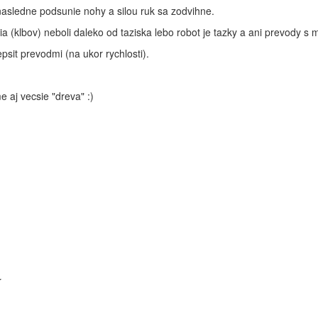
nasledne podsunie nohy a silou ruk sa zodvihne.
nia (klbov) neboli daleko od taziska lebo robot je tazky a ani prevody s 
epsit prevodmi (na ukor rychlosti).
e aj vecsie "dreva" :)
r