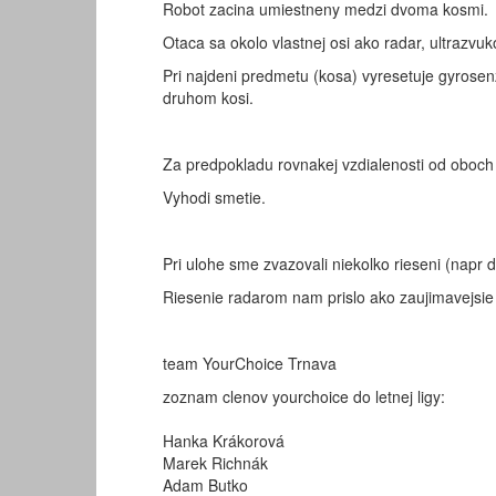
Robot zacina umiestneny medzi dvoma kosmi.
Otaca sa okolo vlastnej osi ako radar, ultrazvu
Pri najdeni predmetu (kosa) vyresetuje gyrosen
druhom kosi.
Za predpokladu rovnakej vzdialenosti od oboch
Vyhodi smetie.
Pri ulohe sme zvazovali niekolko rieseni (nap
Riesenie radarom nam prislo ako zaujimavejsie
team YourChoice Trnava
zoznam clenov yourchoice do letnej ligy:
Hanka Krákorová
Marek Richnák
Adam Butko