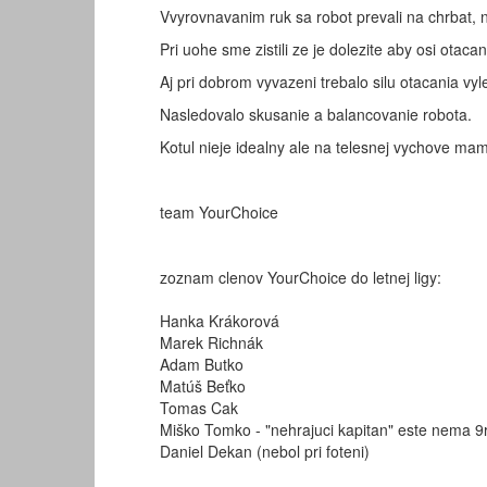
Vvyrovnavanim ruk sa robot prevali na chrbat, 
Pri uohe sme zistili ze je dolezite aby osi otaca
Aj pri dobrom vyvazeni trebalo silu otacania vyl
Nasledovalo skusanie a balancovanie robota.
Kotul nieje idealny ale na telesnej vychove mam
team YourChoice
zoznam clenov YourChoice do letnej ligy:
Hanka Krákorová
Marek Richnák
Adam Butko
Matúš Beťko
Tomas Cak
Miško Tomko - "nehrajuci kapitan" este nema 9
Daniel Dekan (nebol pri foteni)