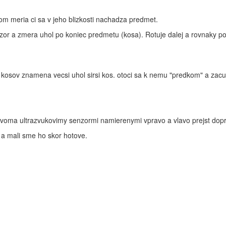
kom meria ci sa v jeho blizkosti nachadza predmet.
zor a zmera uhol po koniec predmetu (kosa). Rotuje dalej a rovnaky pos
 kosov znamena vecsi uhol sirsi kos. otoci sa k nemu "predkom" a za
r dvoma ultrazvukovimy senzormi namierenymi vpravo a vlavo prejst do
 a mali sme ho skor hotove.