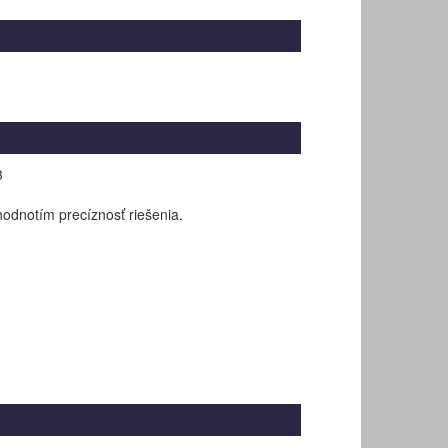
3
hodnotím precíznosť riešenia.