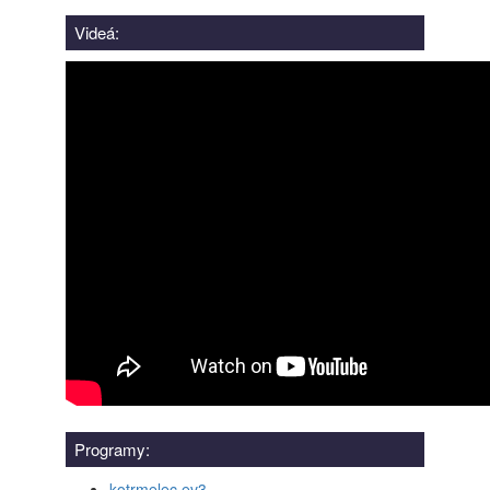
Videá:
Programy:
kotrmelec.ev3