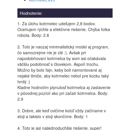
Hodnotenie:
1. Za úlohu kotrmelec udeľujem 2,8 bodov.
Oceňujem rýchle a efektívne riešenie. Chýba fotka
robota. Body: 2.8
2. Toto je naozaj minimalistický model aj program,
čo samozrejme nie je zlé :). Avšak pri
napodobňovaní kotrmelca by som asi očakávala
väčšiu podobnosť s človekom. Aspoň trochu.
Možno by bolo fajn, keby boli namontované aj
nejaké tlmiče, aby kotrmelec nebol pre kocku taký
tvrdý ;)
Kladne hodnotím plynulosť kotrmelca aj zastavenie
v pôvodnej pozícií ako pri začatí kotrmelca. Body:
2.9
3. Dobre, ale keď cvičíme kotúľ vždy začíname v
stoji a takisto v stoji skončíme. Body: 1
4. Toto je asi najjednoduchšie riešenie, super!