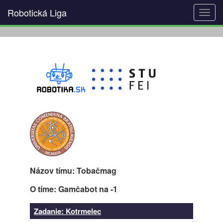
Robotická Liga
Toggl
navig
Názov tímu: Tobačmag
O tíme: Gamčabot na -1
Zadanie: Kotrmelec