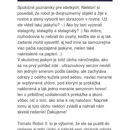
Spoločné poznámky pre všetkých: Niektorí si
povedali, že robot je dvojrozmerný objekt a žije v
rovine a steny vytvorili len obrazcom v rovine. Už
ste videli takú jaskyňu? :-) Ako by tam vyzerali
stalagnity, stalagtity a stalagnáty? :) No dobre,
rozhodcovia to nebrali do úvahy, keďže ste si aj tak
zadanie mohli vysvetliť, aj keď mne sa samozrejme
viac páčia naozajstné jaskyne, nielen také
nakreslené na papieri. :)
V skutočnej jaskyni je totiž úloha náročnejšia, ako
sa na prvý pohľad zdá - ultrazvukový senzor nevidí
len jedným smerom podľa úsečky, ale zachytáva
odrazy z celého kužela pred sebou, naviac meranie
je ovplyvnené uhlom, pod ktorým je prekážka
naklonená a tak jedno meranie senzorom hovorí
len o približnej vzdialenosti k prekážke a skoro
vôbec nič o tom, ako sme k nej natočení. Napriek
tomu aj túto úlohu niektorí zvládli a nahrali nám
skvelé riešenie! Ďakujeme!
Tomato Robot 3: to je výborné, že ste sa pustili do
riešenia aj tejto úlohy a nahrali sem obrázok robota,