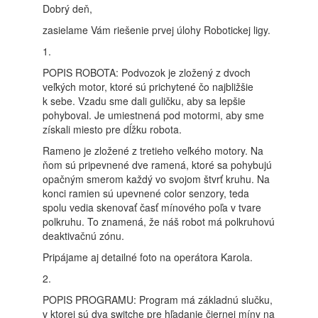
Dobrý deň,
zasielame Vám riešenie prvej úlohy Robotickej ligy.
1.
POPIS ROBOTA: Podvozok je zložený z dvoch
veľkých motor, ktoré sú prichytené čo najbližšie
k sebe. Vzadu sme dali guličku, aby sa lepšie
pohyboval. Je umiestnená pod motormi, aby sme
získali miesto pre dĺžku robota.
Rameno je zložené z tretieho veľkého motory. Na
ňom sú pripevnené dve ramená, ktoré sa pohybujú
opačným smerom každý vo svojom štvrť kruhu. Na
konci ramien sú upevnené color senzory, teda
spolu vedia skenovať časť mínového poľa v tvare
polkruhu. To znamená, že náš robot má polkruhovú
deaktivačnú zónu.
Pripájame aj detailné foto na operátora Karola.
2.
POPIS PROGRAMU: Program má základnú slučku,
v ktorej sú dva switche pre hľadanie čiernej míny na