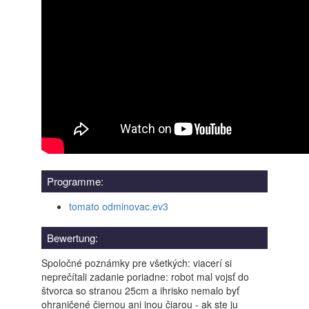
Programme:
tomato odminovac.ev3
Bewertung:
Spoločné poznámky pre všetkých: viacerí si
neprečítali zadanie poriadne: robot mal vojsť do
štvorca so stranou 25cm a ihrisko nemalo byť
ohraničené čiernou ani inou čiarou - ak ste ju