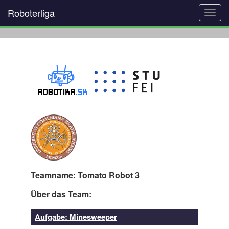
Roboterliga
Toggl
navig
Teamname: Tomato Robot 3
Über das Team:
Aufgabe: Minesweeper