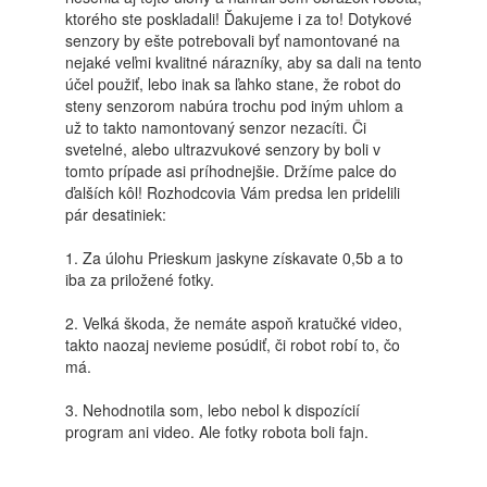
ktorého ste poskladali! Ďakujeme i za to! Dotykové
senzory by ešte potrebovali byť namontované na
nejaké veľmi kvalitné nárazníky, aby sa dali na tento
účel použiť, lebo inak sa ľahko stane, že robot do
steny senzorom nabúra trochu pod iným uhlom a
už to takto namontovaný senzor nezacíti. Či
svetelné, alebo ultrazvukové senzory by boli v
tomto prípade asi príhodnejšie. Držíme palce do
ďalších kôl! Rozhodcovia Vám predsa len pridelili
pár desatiniek:
1. Za úlohu Prieskum jaskyne získavate 0,5b a to
iba za priložené fotky.
2. Veľká škoda, že nemáte aspoň kratučké video,
takto naozaj nevieme posúdiť, či robot robí to, čo
má.
3. Nehodnotila som, lebo nebol k dispozícií
program ani video. Ale fotky robota boli fajn.