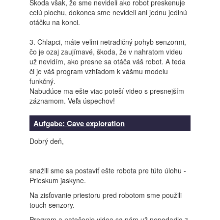
Škoda však, že sme nevideli ako robot preskenuje
celú plochu, dokonca sme nevideli ani jednu jedinú
otáčku na konci.
3. Chlapci, máte veľmi netradičný pohyb senzormi,
čo je ozaj zaujímavé, škoda, že v nahratom videu
už nevidím, ako presne sa otáča váš robot. A teda
či je váš program vzhľadom k vášmu modelu
funkčný.
Nabudúce ma ešte viac poteší video s presnejším
záznamom. Veľa úspechov!
Aufgabe: Cave exploration
Dobrý deň,
snažili sme sa postaviť ešte robota pre túto úlohu -
Prieskum jaskyne.
Na zisťovanie priestoru pred robotom sme použili
touch senzory.
Program a natočenie videa sa nám už nepodarilo z