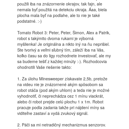
použili iba na znázornenie okrajov, tak fajn, ale
nemala byť použitá na detekciu okraja. Áaa, biela
plocha mala byť na podlahe, ale to nie je také
podstatné. :-)
Tomato Robot 3: Peter, Peter, Šimon, Alex a Patrik,
robot s takýmito dvoma rukami je výborná
myšlienka! Je originálna a nikto iný na ňu neprišiel.
Ste tvorivý a veľmi sľubný tím, záleží iba na Vás,
koľko času sa do ligy rozhodnete investovať, ale my
sa budeme tešiť z každej minúty :-). Rozhodcovia
ohodnotili Vaše riešenie takto:
1. Za úlohu Minesweeper získavate 2,5b, pretože
na videu nie je znázornené akým spôsobom sa
robot otáča (pod akým uhlom) a teda nie je možné
vyhodnotiť, či neprechádza cez 1 mínu viackrát,
alebo či robot prejde celú plochu 1 x 1m. Robot
pracuje podla zadania takže pri nájdení míny sa
viditeľne zastaví a vydá zvukový signál.
2. Páči sa mi netradičný mechanizmus senzorov.