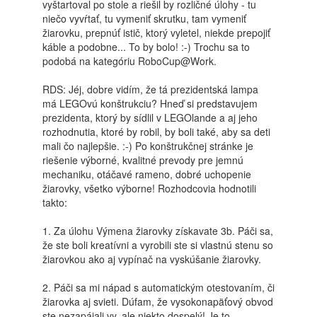
vyštartoval po stole a riešil by rozličné úlohy - tu
niečo vyvŕtať, tu vymeniť skrutku, tam vymeniť
žiarovku, prepnúť istič, ktorý vyletel, niekde prepojiť
káble a podobne... To by bolo! :-) Trochu sa to
podobá na kategóriu RoboCup@Work.
RDS: Jéj, dobre vidím, že tá prezidentská lampa
má LEGOvú konštrukciu? Hneď si predstavujem
prezidenta, ktorý by sídlil v LEGOlande a aj jeho
rozhodnutia, ktoré by robil, by boli také, aby sa deti
mali čo najlepšie. :-) Po konštrukčnej stránke je
riešenie výborné, kvalitné prevody pre jemnú
mechaniku, otáčavé rameno, dobré uchopenie
žiarovky, všetko výborne! Rozhodcovia hodnotili
takto:
1. Za úlohu Výmena žiarovky získavate 3b. Páči sa,
že ste boli kreatívni a vyrobili ste si vlastnú stenu so
žiarovkou ako aj vypínač na vyskúšanie žiarovky.
2. Páči sa mi nápad s automatickým otestovaním, či
žiarovka aj svieti. Dúfam, že vysokonapäťový obvod
ste nezapájali vy, ale niekto dospelý! Je to