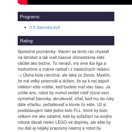
Programs:
rl 3 ziarovka.ev3
Rating:
Spoločné poznámky: Viacerí sa tento raz chystali
na Istrobot a tak mali časové obmedzenia ešte
väčšie ako bežne. To nevadí, my sme iba liga a
hodnotíme a máme radosť i z čiastočných riešení.
:-) Úloha bola náročná, ale taká zo života. Myslím,
že má veľký potenciál a dúfam, že sa k nej aspoň
niektorí ešte vrátite, keď budete mať viac času. Ja
určite áno, robot by mohol vedieť robiť rôzne veci -
vymieňať žiarovky, skrutkovať, vŕtať, keď mu do ruky
dáte vŕtačku, pečiatkovať a ktovie čo ešte. Už si
predstavujem také jedno kolo FLL, ktoré by bolo
celkom iné ako ostatné, kde by súťažiaci na svojho
robota dávali nielen LEGO-vé doplnky, ale ešte by
mu dali aj nejaký pracovný nástroj a robot by