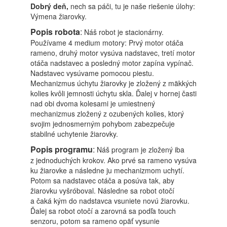
Dobrý deň,
nech sa páči, tu je naše riešenie úlohy:
Výmena žiarovky.
Popis robota
:
Náš robot je stacionárny.
Používame 4 medium motory: Prvý motor otáča
rameno, druhý motor vysúva nadstavec, tretí motor
otáča nadstavec a posledný motor zapína vypínač.
Nadstavec vysúvame pomocou piestu.
Mechanizmus úchytu žiarovky je zložený z mäkkých
kolies kvôli jemnosti úchytu skla. Ďalej v hornej časti
nad obi dvoma kolesami je umiestnený
mechanizmus zložený z ozubených kolies, ktorý
svojim jednosmerným pohybom zabezpečuje
stabilné uchytenie žiarovky.
Popis programu
:
Náš program je zložený iba
z jednoduchých krokov. Ako prvé sa rameno vysúva
ku žiarovke a následne ju mechanizmom uchytí.
Potom sa nadstavec otáča a posúva tak, aby
žiarovku vyšróboval. Následne sa robot otočí
a čaká kým do nadstavca vsuniete novú žiarovku.
Ďalej sa robot otočí a zarovná sa podľa touch
senzoru, potom sa rameno opäť vysunie