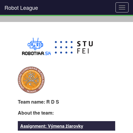
Robot League
Toggl
navig
Team name: R D S
About the team:
Assignment: Výmena žiarovky